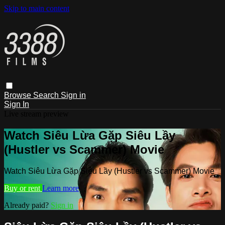
Skip to main content
Browse
Search
Sign in
Sign In
Live stream preview
Watch Siêu Lừa Gặp Siêu Lầy
(Hustler vs Scammer) Movie
Watch Siêu Lừa Gặp Siêu Lầy (Hustler vs Scammer) Movie
Buy or rent
Learn more
Already paid?
Sign in