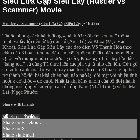
Siêu Lừa Gặp Siêu Lầy (Hustler vs
Scammer) Movie
Hustler vs Scammer (Siêu Lừa Gặp Siêu Lầy)
• 1h 52m
Thuộc phong cách hành động – hài hước với các “cú lừa” thông
minh và lầy lội đến từ bộ đôi Tú (Anh Tú) và Khoa (Mạc Văn
Khoa), Siêu Lừa Gặp Siêu Lầy của đạo diễn Võ Thanh Hòa theo
chân của Khoa – tên lừa đảo tầm cỡ “quốc nội” đến đảo ngọc Phú
Quốc với mong muốn đổi đời. Tại đây, Khoa gặp Tú – tay lừa đảo
“hàng real” và cùng Tú thực hiện các phi vụ từ nhỏ đến lớn. Cứ ngỡ
sự ranh mãnh của Tú và sự may mắn trời cho của Khoa sẽ giúp họ
trở thành bộ đôi bất khả chiến bại, nào ngờ lại đối mặt với nhiều tình
huống dở khóc – dở cười. Nhất là khi băng nhóm của bộ đôi nhanh
chóng mở rộng vì sự góp mặt của ông Năm (Nhất Trung) và bé Mã
Lai (Ngọc Phước).
Share with friends
Facebook
X
Email
Share on Facebook
Share on X
Share via Email