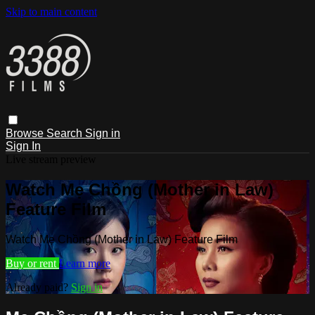
Skip to main content
Browse
Search
Sign in
Sign In
Live stream preview
Watch Mẹ Chồng (Mother in Law)
Feature Film
Watch Mẹ Chồng (Mother in Law) Feature Film
Buy or rent
Learn more
Already paid?
Sign in