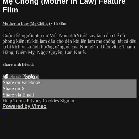
Mẹ Chồng (Mother in Law) Feature
Film
Mother in Law (Mẹ Chồng)
• 1h 38m
Cuộc đời người phụ nữ Việt Nam dưới thời suy tàn của chế độ
phong kiến: từ khi làm dâu cho đến khi lên làm mẹ chồng, tất cả đều
là bi kịch vì sự ảnh hưởng nặng nề của Nho giáo. Diễn viên: Thanh
Hằng, Diễm My, Ngọc Quyên, Lan Khuê.
Share with friends
Facebook
X
Email
Share on Facebook
Share on X
Share via Email
Help
Terms
Privacy
Cookies
Sign in
Powered by Vimeo
×