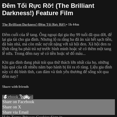
Đêm Tối Rực Rỡ! (The Brilliant
Darkness!) Feature Film
The Brilliant Darkness! (Đêm Tối Rực Rỡ!)
• 1h 44m
Đêm cuối của lễ tang. Ông ngoại đại gia thọ 99 tuổi đã qua đời, để
lại gia tài cho gia đình. Nhưng lộ ra rằng ba đã ăn xài hết sạch tiền,
đã bán nhà, mà còn mắc nợ rất nặng với xã hội đen. Xã hội đen ra
lệnh rằng ba phải trả nợ trước bình minh hoặc sẽ có thêm một tang
lễ nữa. Trong đêm nay sẽ có tiền hoặc sẽ đổ máu...
Khi gia đình đang phải trải qua thử thách lớn nhất của họ, những
hậu quả của rất nhiều năm bạo hành bị lòi ra rõ ràng. Liệu gia đình
này có đủ bình tĩnh, can đảm và tình yêu thương để sống sót qua
đêm nay?
Share with friends
Facebook
X
Email
Share on Facebook
Share on X
Share via Email