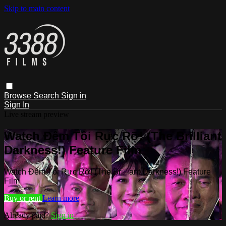
Skip to main content
Browse
Search
Sign in
Sign In
Live stream preview
Watch Đêm Tối Rực Rỡ! (The Brilliant
Darkness!) Feature Film
Watch Đêm Tối Rực Rỡ! (The Brilliant Darkness!) Feature
Film
Buy or rent
Learn more
Already paid?
Sign in